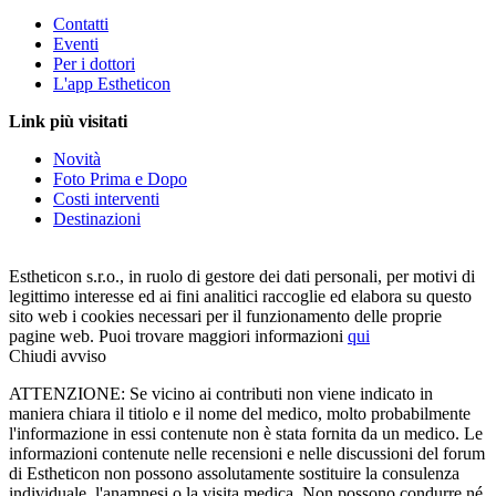
Contatti
Eventi
Per i dottori
L'app Estheticon
Link più visitati
Novità
Foto Prima e Dopo
Costi interventi
Destinazioni
Estheticon s.r.o., in ruolo di gestore dei dati personali, per motivi di
legittimo interesse ed ai fini analitici raccoglie ed elabora su questo
sito web i cookies necessari per il funzionamento delle proprie
pagine web. Puoi trovare maggiori informazioni
qui
Chiudi avviso
ATTENZIONE: Se vicino ai contributi non viene indicato in
maniera chiara il titiolo e il nome del medico, molto probabilmente
l'informazione in essi contenute non è stata fornita da un medico. Le
informazioni contenute nelle recensioni e nelle discussioni del forum
di Estheticon non possono assolutamente sostituire la consulenza
individuale, l'anamnesi o la visita medica. Non possono condurre né