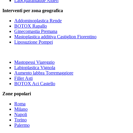
LabQuarantadue Altieri
Interventi per zona geografica
Addominoplastica Rende
BOTOX Rapallo
Ginecomastia Premana
Mastoplastica additiva Castiglion Fiorentino
Liposuzione Pompei
Mastopessi Viareggio
Labioplastica Vignola
Aumento labbra Torremaggiore
Filler Asti
BOTOX Aci Castello
Zone popolari
Roma
Milano
Napoli
Torino
Palermo