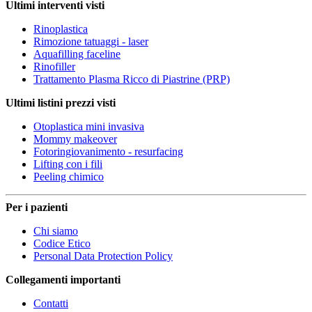
Ultimi interventi visti
Rinoplastica
Rimozione tatuaggi - laser
Aquafilling faceline
Rinofiller
Trattamento Plasma Ricco di Piastrine (PRP)
Ultimi listini prezzi visti
Otoplastica mini invasiva
Mommy makeover
Fotoringiovanimento - resurfacing
Lifting con i fili
Peeling chimico
Per i pazienti
Chi siamo
Codice Etico
Personal Data Protection Policy
Collegamenti importanti
Contatti