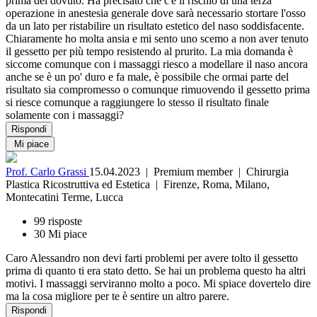
prima del dovuto. Ha precisato che c'è il rischio di una terza
operazione in anestesia generale dove sarà necessario stortare l'osso
da un lato per ristabilire un risultato estetico del naso soddisfacente.
Chiaramente ho molta ansia e mi sento uno scemo a non aver tenuto
il gessetto per più tempo resistendo al prurito. La mia domanda è
siccome comunque con i massaggi riesco a modellare il naso ancora
anche se è un po' duro e fa male, è possibile che ormai parte del
risultato sia compromesso o comunque rimuovendo il gessetto prima
si riesce comunque a raggiungere lo stesso il risultato finale
solamente con i massaggi?
Rispondi
Mi piace
Prof. Carlo Grassi
15.04.2023
| Premium member | Chirurgia
Plastica Ricostruttiva ed Estetica | Firenze, Roma, Milano,
Montecatini Terme, Lucca
99 risposte
30 Mi piace
Caro Alessandro non devi farti problemi per avere tolto il gessetto
prima di quanto ti era stato detto. Se hai un problema questo ha altri
motivi. I massaggi serviranno molto a poco. Mi spiace dovertelo dire
ma la cosa migliore per te è sentire un altro parere.
Rispondi