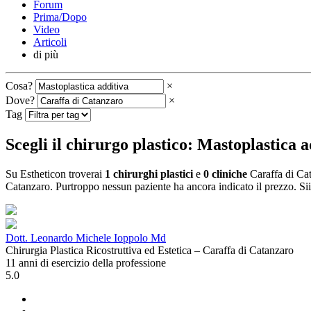
Forum
Prima/Dopo
Video
Articoli
di più
Cosa?
×
Dove?
×
Tag
Scegli il chirurgo plastico: Mastoplastica 
Su Estheticon troverai
1 chirurghi plastici
e
0 cliniche
Caraffa di Cat
Catanzaro. Purtroppo nessun paziente ha ancora indicato il prezzo. Sii i
Dott. Leonardo Michele Ioppolo Md
Chirurgia Plastica Ricostruttiva ed Estetica – Caraffa di Catanzaro
11 anni di esercizio della professione
5.0