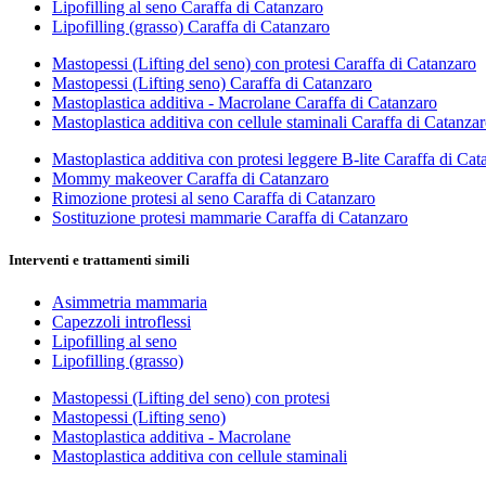
Lipofilling al seno Caraffa di Catanzaro
Lipofilling (grasso) Caraffa di Catanzaro
Mastopessi (Lifting del seno) con protesi Caraffa di Catanzaro
Mastopessi (Lifting seno) Caraffa di Catanzaro
Mastoplastica additiva - Macrolane Caraffa di Catanzaro
Mastoplastica additiva con cellule staminali Caraffa di Catanza
Mastoplastica additiva con protesi leggere B-lite Caraffa di Cat
Mommy makeover Caraffa di Catanzaro
Rimozione protesi al seno Caraffa di Catanzaro
Sostituzione protesi mammarie Caraffa di Catanzaro
Interventi e trattamenti simili
Asimmetria mammaria
Capezzoli introflessi
Lipofilling al seno
Lipofilling (grasso)
Mastopessi (Lifting del seno) con protesi
Mastopessi (Lifting seno)
Mastoplastica additiva - Macrolane
Mastoplastica additiva con cellule staminali