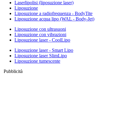
Laserlipolisi (liposuzione laser)
Liposuzione
Liposuzione a radiofrequenza - BodyTite
Liposuzione acqua lipo (WAL - Body-Jet)
Liposuzione con ultrasuoni
Liposuzione con vibrazioni
Liposuzione laser - CoolLipo
Liposuzione laser - Smart Lipo
Liposuzione laser SlimLipo
Liposuzione tumescente
Pubblicità