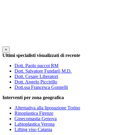
×
Ultimi specialisti visualizzati di recente
Dott. Paolo paccoi RM
Dott. Salvatore Fundarò M.D.
Dott. Cesare Liberatori
Dott. Angelo Piccirillo
Dott.ssa Francesca Gonnelli
Interventi per zona geografica
Alternativa alla liposuzione Torino
Rinoplastica Firenze
Ginecomastia Genova
Labioplastica Verona
Lifting viso Catania