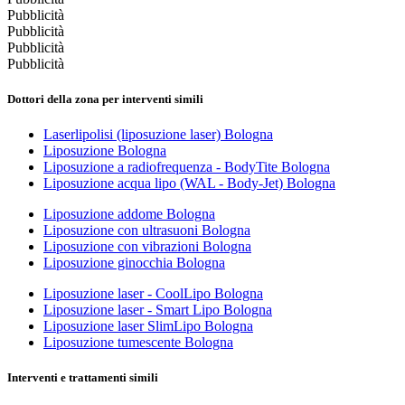
Pubblicità
Pubblicità
Pubblicità
Pubblicità
Dottori della zona per interventi simili
Laserlipolisi (liposuzione laser) Bologna
Liposuzione Bologna
Liposuzione a radiofrequenza - BodyTite Bologna
Liposuzione acqua lipo (WAL - Body-Jet) Bologna
Liposuzione addome Bologna
Liposuzione con ultrasuoni Bologna
Liposuzione con vibrazioni Bologna
Liposuzione ginocchia Bologna
Liposuzione laser - CoolLipo Bologna
Liposuzione laser - Smart Lipo Bologna
Liposuzione laser SlimLipo Bologna
Liposuzione tumescente Bologna
Interventi e trattamenti simili