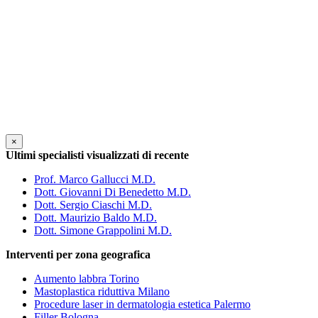
×
Ultimi specialisti visualizzati di recente
Prof. Marco Gallucci M.D.
Dott. Giovanni Di Benedetto M.D.
Dott. Sergio Ciaschi M.D.
Dott. Maurizio Baldo M.D.
Dott. Simone Grappolini M.D.
Interventi per zona geografica
Aumento labbra Torino
Mastoplastica riduttiva Milano
Procedure laser in dermatologia estetica Palermo
Filler Bologna