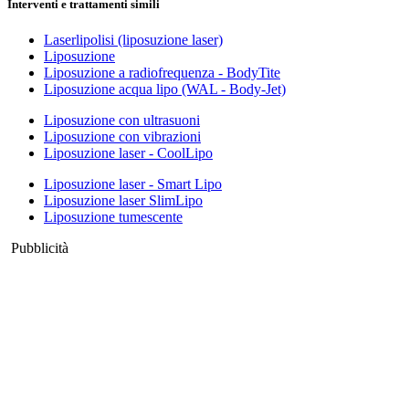
Interventi e trattamenti simili
Laserlipolisi (liposuzione laser)
Liposuzione
Liposuzione a radiofrequenza - BodyTite
Liposuzione acqua lipo (WAL - Body-Jet)
Liposuzione con ultrasuoni
Liposuzione con vibrazioni
Liposuzione laser - CoolLipo
Liposuzione laser - Smart Lipo
Liposuzione laser SlimLipo
Liposuzione tumescente
Pubblicità