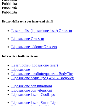
Pubblicità
Pubblicità
Pubblicità
Dottori della zona per interventi simili
Laserlipolisi (liposuzione laser) Grosseto
Liposuzione Grosseto
Liposuzione addome Grosseto
Interventi e trattamenti simili
Laserlipolisi (liposuzione laser)
Liposuzione
Liposuzione a radiofrequenza - BodyTite
Liposuzione acqua lipo (WAL - Body-Jet)
Liposuzione con ultrasuoni
Liposuzione con vibrazioni
Liposuzione laser - CoolLipo
Liposuzione laser - Smart Lipo