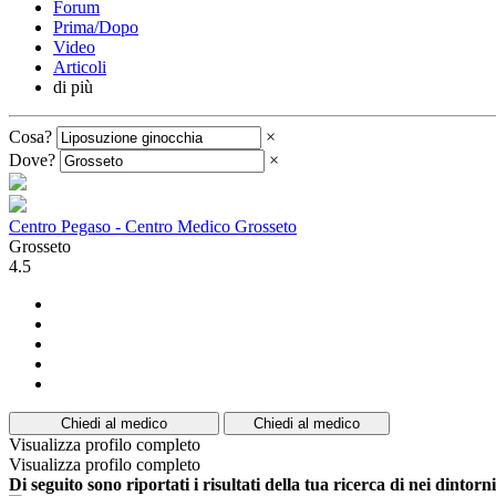
Forum
Prima/Dopo
Video
Articoli
di più
Cosa?
×
Dove?
×
Centro Pegaso - Centro Medico Grosseto
Grosseto
4.5
Chiedi al medico
Chiedi al medico
Visualizza profilo completo
Visualizza profilo completo
Di seguito sono riportati i risultati della tua ricerca di nei dintorn