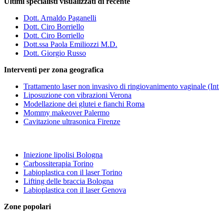
Ultimi specialisti visualizzati di recente
Dott. Arnaldo Paganelli
Dott. Ciro Borriello
Dott. Ciro Borriello
Dott.ssa Paola Emiliozzi M.D.
Dott. Giorgio Russo
Interventi per zona geografica
Trattamento laser non invasivo di ringiovanimento vaginale (In
Liposuzione con vibrazioni Verona
Modellazione dei glutei e fianchi Roma
Mommy makeover Palermo
Cavitazione ultrasonica Firenze
Iniezione lipolisi Bologna
Carbossiterapia Torino
Labioplastica con il laser Torino
Lifting delle braccia Bologna
Labioplastica con il laser Genova
Zone popolari