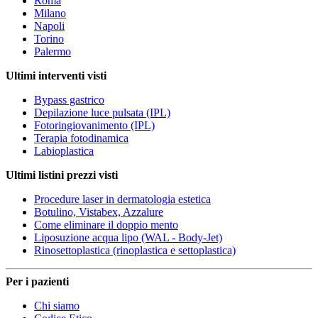
Roma
Milano
Napoli
Torino
Palermo
Ultimi interventi visti
Bypass gastrico
Depilazione luce pulsata (IPL)
Fotoringiovanimento (IPL)
Terapia fotodinamica
Labioplastica
Ultimi listini prezzi visti
Procedure laser in dermatologia estetica
Botulino, Vistabex, Azzalure
Come eliminare il doppio mento
Liposuzione acqua lipo (WAL - Body-Jet)
Rinosettoplastica (rinoplastica e settoplastica)
Per i pazienti
Chi siamo