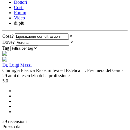
Dottori
Costi
Forum
Video
di più
Cosa?
×
Dove?
×
Tag
Dr. Luigi Mazzi
Chirurgia Plastica Ricostruttiva ed Estetica – , Peschiera del Garda
29 anni di esercizio della professione
5.0
29 recensioni
Prezzo da