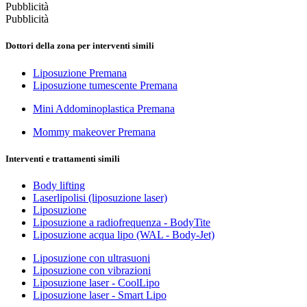
Pubblicità
Pubblicità
Dottori della zona per interventi simili
Liposuzione Premana
Liposuzione tumescente Premana
Mini Addominoplastica Premana
Mommy makeover Premana
Interventi e trattamenti simili
Body lifting
Laserlipolisi (liposuzione laser)
Liposuzione
Liposuzione a radiofrequenza - BodyTite
Liposuzione acqua lipo (WAL - Body-Jet)
Liposuzione con ultrasuoni
Liposuzione con vibrazioni
Liposuzione laser - CoolLipo
Liposuzione laser - Smart Lipo