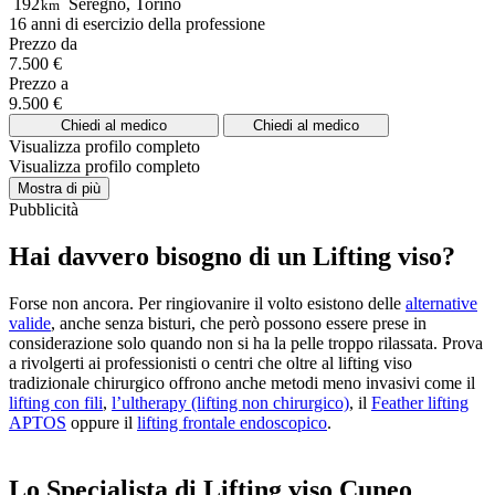
192
Seregno, Torino
km
16 anni di esercizio della professione
Prezzo da
7.500 €
Prezzo a
9.500 €
Chiedi al medico
Chiedi al medico
Visualizza profilo completo
Visualizza profilo completo
Mostra di più
Pubblicità
Hai davvero bisogno di un Lifting viso?
Forse non ancora. Per ringiovanire il volto esistono delle
alternative
valide
, anche senza bisturi, che però possono essere prese in
considerazione solo quando non si ha la pelle troppo rilassata. Prova
a rivolgerti ai professionisti o centri che oltre al lifting viso
tradizionale chirurgico offrono anche metodi meno invasivi come il
lifting con fili
,
l’ultherapy (lifting non chirurgico)
, il
Feather lifting
APTOS
oppure il
lifting frontale endoscopico
.
Lo Specialista di Lifting viso Cuneo