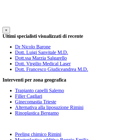
×
Ultimi specialisti visualizzati di recente
Dr Nicolo Barone
Dott. Luigi Sanvitale M.D.
Dott.ssa Marzia Salgarello
Dott. Virgilio Medical Laser
Dott. Francesco Giudiceandrea M.D.
Interventi per zona geografica
Trapianto capelli Salerno
Filler Cagliari
Ginecomastia Trieste
Alternativa alla liposuzione Rimini
Rinoplastica Bergamo
Peeling chimico Rimini
Mastoplastica additiva Reggio Emilia