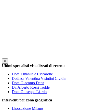
×
Ultimi specialisti visualizzati di recente
Dott. Emanuele Ciccarone
Dott.ssa Valentina Visintini Cividin
Dott. Giacomo Datta
Dr. Alberto Rossi Todde
Dott. Giuseppe Liardo
Interventi per zona geografica
Liposuzione Milano