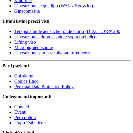
Rinofiller
Liposuzione acqua lipo (WAL - Body-Jet)
Ginecomastia
Ultimi listini prezzi visti
Terapia a onde acustiche (onde d'urto) D-ACTOR® 200
Liposuzione addome sotto e sopra ombelico
Lifting viso
Micropigmentazione
Liposuzione - In base alla radiofrequenza
Per i pazienti
Chi siamo
Codice Etico
Personal Data Protection Policy
Collegamenti importanti
Contatti
Eventi
Per i dottori
L'app Estheticon
Link più visitati