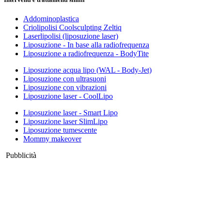
Addominoplastica
Criolipolisi Coolsculpting Zeltiq
Laserlipolisi (liposuzione laser)
Liposuzione - In base alla radiofrequenza
Liposuzione a radiofrequenza - BodyTite
Liposuzione acqua lipo (WAL - Body-Jet)
Liposuzione con ultrasuoni
Liposuzione con vibrazioni
Liposuzione laser - CoolLipo
Liposuzione laser - Smart Lipo
Liposuzione laser SlimLipo
Liposuzione tumescente
Mommy makeover
Pubblicità