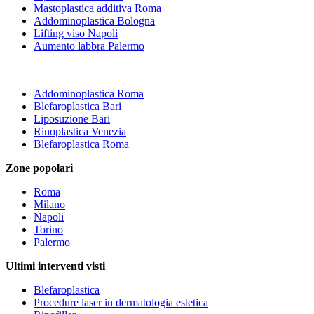
Mastoplastica additiva Roma
Addominoplastica Bologna
Lifting viso Napoli
Aumento labbra Palermo
Addominoplastica Roma
Blefaroplastica Bari
Liposuzione Bari
Rinoplastica Venezia
Blefaroplastica Roma
Zone popolari
Roma
Milano
Napoli
Torino
Palermo
Ultimi interventi visti
Blefaroplastica
Procedure laser in dermatologia estetica