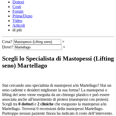
Dottori
Costi
Forum
Prima/Dopo
Video
Articoli
di più
Cosa?
×
Dove?
×
Scegli lo Specialista di Mastopessi (Lifting
seno) Martellago
Stai cercando uno specialista di mastopessi a/in Martellago? Hai un
seno cadente e desideri migliorare la sua forma? La mastopessi o
lifting del seno viene eseguita da un chirurgo plastico e può essere
associata anche all'inserimento di protesi (mastopessi con protesi).
Scegli tra
0 dottori
e
2 cliniche
che eseguono la mastopessi a/in
Martellago. Troverai 0 recensioni della mastopessi Martellago.
Purtroppo nessun paziente finora ha indicato il costo dell’intervento.