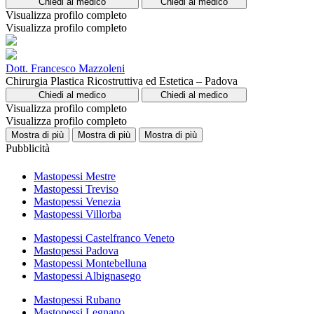
Chiedi al medico
Chiedi al medico
Visualizza profilo completo
Visualizza profilo completo
Dott. Francesco Mazzoleni
Chirurgia Plastica Ricostruttiva ed Estetica – Padova
Chiedi al medico
Chiedi al medico
Visualizza profilo completo
Visualizza profilo completo
Mostra di più
Mostra di più
Mostra di più
Pubblicità
Mastopessi Mestre
Mastopessi Treviso
Mastopessi Venezia
Mastopessi Villorba
Mastopessi Castelfranco Veneto
Mastopessi Padova
Mastopessi Montebelluna
Mastopessi Albignasego
Mastopessi Rubano
Mastopessi Legnano