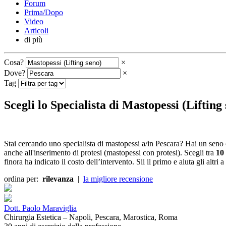
Forum
Prima/Dopo
Video
Articoli
di più
Cosa?
×
Dove?
×
Tag
Scegli lo Specialista di Mastopessi (Lifting
Stai cercando uno specialista di mastopessi a/in Pescara? Hai un seno 
anche all'inserimento di protesi (mastopessi con protesi). Scegli tra
10 
finora ha indicato il costo dell’intervento. Sii il primo e aiuta gli altri a
ordina per:
rilevanza
|
la migliore recensione
Dott. Paolo Maraviglia
Chirurgia Estetica – Napoli, Pescara, Marostica, Roma