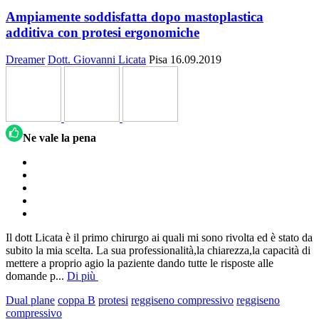
Ampiamente soddisfatta dopo mastoplastica
additiva con protesi ergonomiche
Dreamer
Dott. Giovanni Licata
Pisa
16.09.2019
Ne vale la pena
Il dott Licata è il primo chirurgo ai quali mi sono rivolta ed è stato da
subito la mia scelta. La sua professionalità,la chiarezza,la capacità di
mettere a proprio agio la paziente dando tutte le risposte alle
domande p
...
Di più
Dual plane
coppa B
protesi
reggiseno compressivo
reggiseno
compressivo