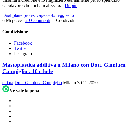
umanità incredibile e lo ringrazierò eternamente per lo splendido
capolavoro che mi ha realizzato
...
Di più
Dual plane
protesi
capezzolo
reggiseno
6 Mi piace
29 Commenti
Condividi
Condivisione
Facebook
Twitter
Instagram
Mastoplastica additiva a Milano con Dott. Gianluca
Campiglio : 10 e lode
chiara
Dott. Gianluca Campiglio
Milano
30.11.2020
Ne vale la pena