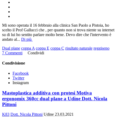
Mi sono operata il 16 febbraio alla clinica San Paolo a Pistoia, ho
scelto il Prof Gallucci che , per quanto non si trova niente su internet
su di lui ho sentito parlare molto bene. Devo dire che l'intervento è
andato al
...
Di più
Dual plane
coppa A
coppa E
coppa C
risultato naturale
reggiseno
7 Commenti
Condividi
Condivisione
Facebook
Twitter
Instagram
Mastoplastica additiva con protesi Motiva
ergonomix 360cc dual plane a Udine Dott. Nicola
Pittoni
K83
Dott. Nicola Pittoni
Udine
23.03.2021