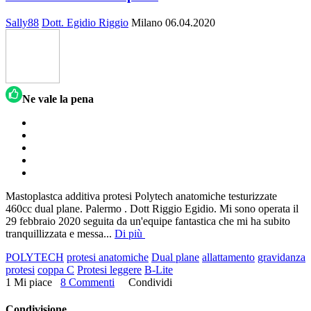
Sally88
Dott. Egidio Riggio
Milano
06.04.2020
Ne vale la pena
Mastoplastca additiva protesi Polytech anatomiche testurizzate
460cc dual plane. Palermo . Dott Riggio Egidio. Mi sono operata il
29 febbraio 2020 seguita da un'equipe fantastica che mi ha subito
tranquillizzata e messa
...
Di più
POLYTECH
protesi anatomiche
Dual plane
allattamento
gravidanza
protesi
coppa C
Protesi leggere
B-Lite
1 Mi piace
8 Commenti
Condividi
Condivisione