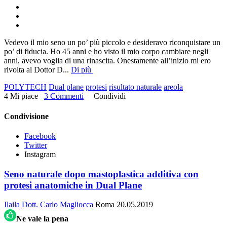
Vedevo il mio seno un po’ più piccolo e desideravo riconquistare un
po’ di fiducia. Ho 45 anni e ho visto il mio corpo cambiare negli
anni, avevo voglia di una rinascita. Onestamente all’inizio mi ero
rivolta al Dottor D
...
Di più
POLYTECH
Dual plane
protesi
risultato naturale
areola
4 Mi piace
3 Commenti
Condividi
Condivisione
Facebook
Twitter
Instagram
Seno naturale dopo mastoplastica additiva con
protesi anatomiche in Dual Plane
Ilaila
Dott. Carlo Magliocca
Roma
20.05.2019
Ne vale la pena