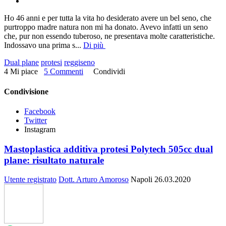
Ho 46 anni e per tutta la vita ho desiderato avere un bel seno, che
purtroppo madre natura non mi ha donato. Avevo infatti un seno
che, pur non essendo tuberoso, ne presentava molte caratteristiche.
Indossavo una prima s
...
Di più
Dual plane
protesi
reggiseno
4 Mi piace
5 Commenti
Condividi
Condivisione
Facebook
Twitter
Instagram
Mastoplastica additiva protesi Polytech 505cc dual
plane: risultato naturale
Utente registrato
Dott. Arturo Amoroso
Napoli
26.03.2020