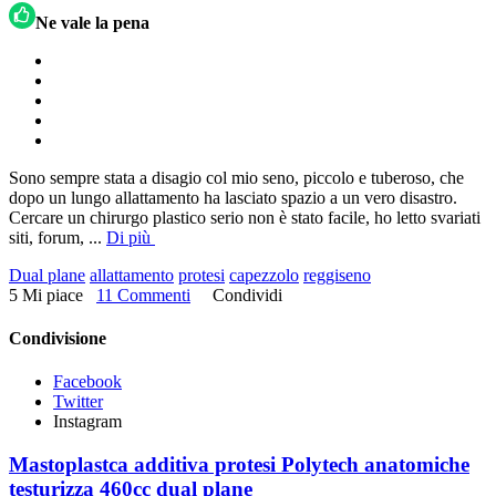
Ne vale la pena
Sono sempre stata a disagio col mio seno, piccolo e tuberoso, che
dopo un lungo allattamento ha lasciato spazio a un vero disastro.
Cercare un chirurgo plastico serio non è stato facile, ho letto svariati
siti, forum,
...
Di più
Dual plane
allattamento
protesi
capezzolo
reggiseno
5 Mi piace
11 Commenti
Condividi
Condivisione
Facebook
Twitter
Instagram
Mastoplastca additiva protesi Polytech anatomiche
testurizza 460cc dual plane