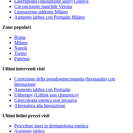
Laserlipolisi (liposuzione laser) Genova
Circoncisione maschile Verona
Liposuzione addome Milano
Aumento labbra con Permalip Milano
Zone popolari
Roma
Milano
Napoli
Torino
Palermo
Ultimi interventi visti
Correzione della pseudoginecomastia (lipomastia) con
liposuzione
Aumento labbra con Permalip
Ultherapy (Lifting non chirurgico)
Ginecologia estetica non invasiva
Alternativa alla liposuzione
Ultimi listini prezzi visti
Procedure laser in dermatologia estetica
Aumento labbra